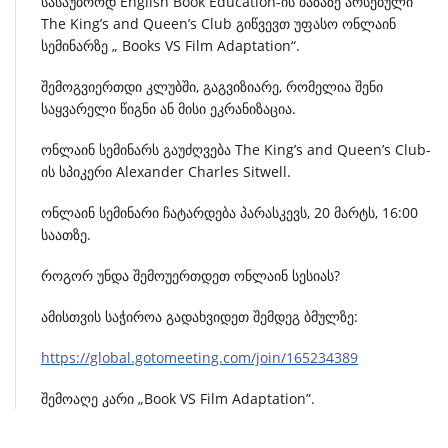
სასაუბროდ
English Book Education-
ის
ბაზაზე
არსებული
The King’s and Queen’s Club
გიწვევთ
უფასო
ონლაინ
სემინარზე
„ Books VS Film Adaptation“.
შემოგვიერთდი
კლუბში
,
გაგვიზიარე
,
რომელია
შენი
საყვარელი
წიგნი
ან
მისი
ეკრანიზაცია
.
ონლაინ
სემინარს
გაუძღვება
The King
’
s and Queen
’
s Club-
ის
სპიკერი
Alexander Charles Sitwell.
ონლაინ
სემინარი
ჩატარდება
პარასკევს
, 20
მარტს
, 16:00
საათზე
.
როგორ
უნდა
შემოუერთდეთ
ონლაინ
სესიას
?
ა
მისთვის
საჭიროა
გადახვიდეთ
შემდეგ
ბმულზე
:
https://global.gotomeeting.com/join/165234389
შემოაღე
კარი
„
Book VS Film Adaptation
”
.